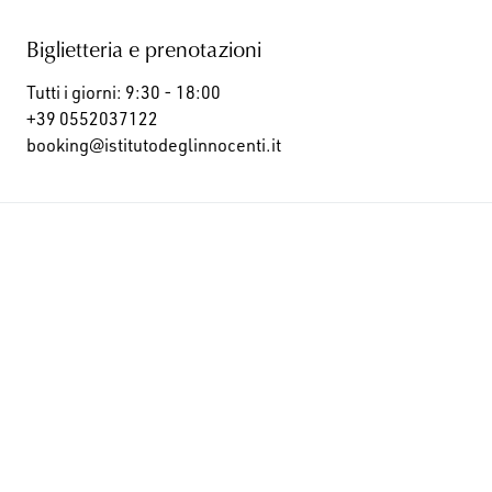
Biglietteria e prenotazioni
Tutti i giorni: 9:30 - 18:00
+39 0552037122
booking@istitutodeglinnocenti.it
Iscriviti alla newsletter e resta aggiornato
su novità, mostre e molto altro!