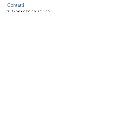
Contatti
T. (+39) 055 20 37 122
E.
booking@istitutodeglinnocenti.it
Seguici su
Museo degli Innocenti . All Rights Reserved
Designed by
Sinaptic
Privacy policy
/ Cookie policy /
Dichiarazione di accessibilità